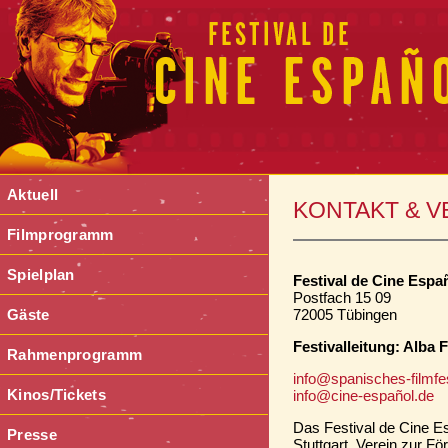
Aktuell
KONTAKT & 
Filmprogramm
Spielplan
Festival de Cine Espa
Postfach 15 09
Gäste
72005 Tübingen
Festivalleitung: Alba
Rahmenprogramm
info@spanisches-filmfes
Kinos/Tickets
info@cine-español.de
Das Festival de Cine Es
Presse
Stuttgart, Verein zur F