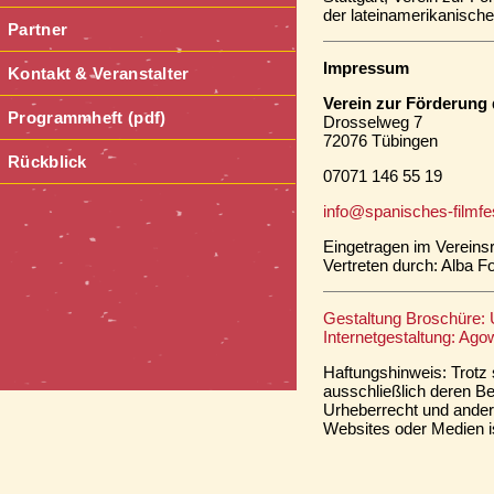
der lateinamerikanische
Partner
Impressum
Kontakt & Veranstalter
Verein zur Förderung 
Programmheft (pdf)
Drosselweg 7
72076 Tübingen
Rückblick
07071 146 55 19
info@spanisches-filmfes
Eingetragen im Vereinsr
Vertreten durch: Alba 
Gestaltung Broschüre: U
Internetgestaltung: Ag
Haftungshinweis: Trotz s
ausschließlich deren Be
Urheberrecht und ander
Websites oder Medien ist