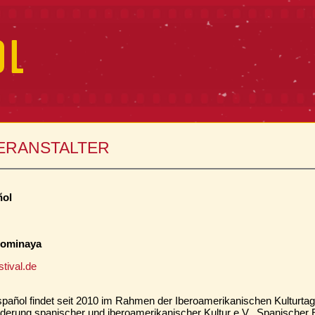
VERANSTALTER
ñol
 Fominaya
tival.de
pañol findet seit 2010 im Rahmen der Iberoamerikanischen Kulturtage
örderung spanischer und iberoamerikanischer Kultur e.V., Spanischer E